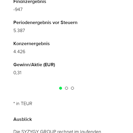
-947
-69
5.387
3.3
4.426
2.0
0,31
0,1
* in TEUR
Ausblick
Die SYZYGY GROUP rechnet im laufenden