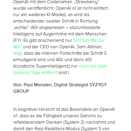
OpenAI
mit dem Codenamen „Strawberry“
wurde veröffentlicht.
OpenAI
o1 ist nicht einfach
nur ein weiteres KI-Modell; es wird als
entscheidender zweiter Schritt in Richtung
„
echter
“
AGI angepriesen – siliziumbasierte
Intelligenz auf Augenhöhe mit dem Menschen.
(
FYI
: Es gibt anscheinend nur
fünf Schritte zur
AGI,
und der CEO von
OpenAI
, Sam Altman,
sagt
, dass die internen Fortschritte bei Schritt 3
ermutigend sind und AGI und dann ASI
(künstliche Superintelligenz) nur
noch ein paar
tausend Tage entfernt
sind.)
Von: Paul Marsden, Digital Strategist SYZYGY
GROUP
In kognitiver Hinsicht ist das Besondere an OpenAI
o1, dass es die Fähigkeit unseres Gehirns zu
reflektierendem Denken (System 2) nachahmt und
damit den Reiz-Reaktions-Modus (System 1) von